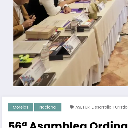
,
Morelos
Nacional
ASETUR
Desarrollo Turísti
56ª Asamblea Ordinar