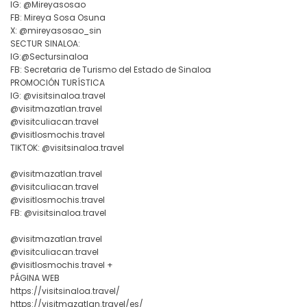
IG: @Mireyasosao
FB: Mireya Sosa Osuna
X: @mireyasosao_sin
SECTUR SINALOA:
IG:@Sectursinaloa
FB: Secretaria de Turismo del Estado de Sinaloa
PROMOCIÓN TURÍSTICA
IG: @visitsinaloa.travel
@visitmazatlan.travel
@visitculiacan.travel
@visitlosmochis.travel
TIKTOK: @visitsinaloa.travel
@visitmazatlan.travel
@visitculiacan.travel
@visitlosmochis.travel
FB: @visitsinaloa.travel
@visitmazatlan.travel
@visitculiacan.travel
@visitlosmochis.travel +
PÁGINA WEB
https://visitsinaloa.travel/
https://visitmazatlan.travel/es/