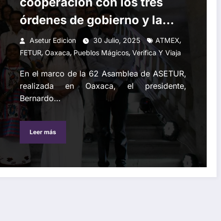
cooperación con los tres
órdenes de gobierno y la
iniciativa privada para
,
Asetur Edicion
30 Julio, 2025
ATMEX
,
,
,
impulsar el turismo en
FETUR
Oaxaca
Pueblos Mágicos
Verifica Y Viaja
México
En el marco de la 62 Asamblea de ASETUR,
realizada en Oaxaca, el presidente,
Bernardo…
Leer más