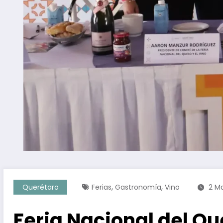
,
,
Querétaro
Ferias
Gastronomía
Vino
2 M
Feria Nacional del Qu